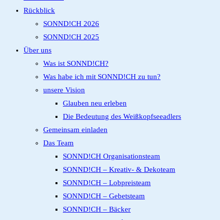
search
Rückblick
panel.
SONND!CH 2026
SONND!CH 2025
Über uns
Was ist SONND!CH?
Was habe ich mit SONND!CH zu tun?
unsere Vision
Glauben neu erleben
Die Bedeutung des Weißkopfseeadlers
Gemeinsam einladen
Das Team
SONND!CH Organisationsteam
SONND!CH – Kreativ- & Dekoteam
SONND!CH – Lobpreisteam
SONND!CH – Gebetsteam
SONND!CH – Bäcker