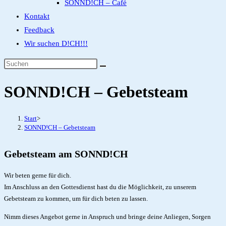
SONND!CH – Café
Kontakt
Feedback
Wir suchen D!CH!!!
Diese
Website
SONND!CH – Gebetsteam
durchsuchen
Start
>
SONND!CH – Gebetsteam
Gebetsteam am SONND!CH
Wir beten gerne für dich.
Im Anschluss an den Gottesdienst hast du die Möglichkeit, zu unserem
Gebetsteam zu kommen, um für dich beten zu lassen.
Nimm dieses Angebot gerne in Anspruch und bringe deine Anliegen, Sorgen