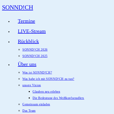
Zum
SONND!CH
Inhalt
springen
Termine
LIVE-Stream
Rückblick
SONND!CH 2026
SONND!CH 2025
Über uns
Was ist SONND!CH?
Was habe ich mit SONND!CH zu tun?
unsere Vision
Glauben neu erleben
Die Bedeutung des Weißkopfseeadlers
Gemeinsam einladen
Das Team